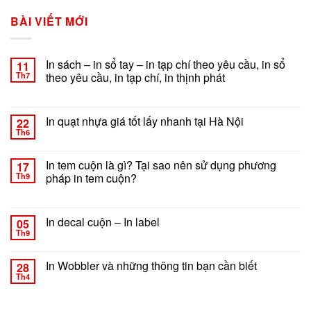
BÀI VIẾT MỚI
In sách – in sổ tay – in tạp chí theo yêu cầu, in sổ
11
Th7
theo yêu cầu, in tạp chí, in thịnh phát
ở
Chức năng bình luận bị tắt
In
sách
In quạt nhựa giá tốt lấy nhanh tại Hà Nội
22
–
Th6
ở
Chức năng bình luận bị tắt
in
In
sổ
quạt
In tem cuộn là gì? Tại sao nên sử dụng phương
tay
17
nhựa
Th9
pháp in tem cuộn?
–
giá
in
ở
Chức năng bình luận bị tắt
tốt
tạp
In
lấy
chí
tem
In decal cuộn – In label
nhanh
05
theo
cuộn
tại
Th9
yêu
ở
Chức năng bình luận bị tắt
là
Hà
cầu,
In
gì?
Nội
in
decal
In Wobbler và những thông tin bạn cần biết
Tại
28
sổ
cuộn
Th4
sao
ở
Chức năng bình luận bị tắt
theo
–
nên
In
yêu
In
sử
Wobbler
cầu,
label