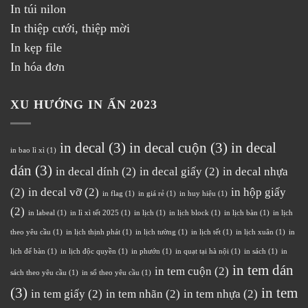
In túi nilon
In thiệp cưới, thiệp mời
In kẹp file
In hóa đơn
XU HƯỚNG IN ẤN 2023
in decal
(3)
in decal cuộn
(3)
in decal
in bao lì xì
(1)
dán
(3)
in decal dính
(2)
in decal giấy
(2)
in decal nhựa
(2)
in decal vỡ
(2)
in hộp giấy
in flag
(1)
in giá rẻ
(1)
in huy hiệu
(1)
(2)
in labeal
(1)
in lì xì tết 2025
(1)
in lịch
(1)
in lịch block
(1)
in lịch bàn
(1)
in lịch
theo yêu cầu
(1)
in lịch thịnh phát
(1)
in lịch tường
(1)
in lịch tết
(1)
in lịch xuân
(1)
in
lịch để bàn
(1)
in lịch độc quyền
(1)
in phướn
(1)
in quạt tại hà nội
(1)
in sách
(1)
in
in tem dán
in tem cuộn
(2)
sách theo yêu cầu
(1)
in sổ theo yêu cầu
(1)
(3)
in tem
in tem giấy
(2)
in tem nhãn
(2)
in tem nhựa
(2)