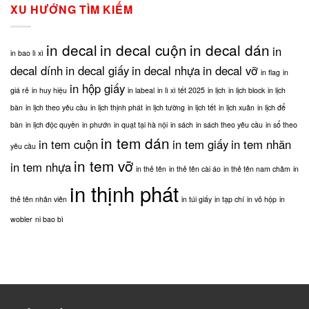
dụng
và
in
XU HƯỚNG TÌM KIẾM
phương
những
tạp
pháp
thông
chí,
in
tin
in
in decal
in decal cuộn
in decal dán
tem
in
bạn
in bao lì xì
thịnh
cuộn?
cần
phát
decal dính
in decal giấy
in decal nhựa
in decal vỡ
in flag
in
biết
in hộp giấy
giá rẻ
in huy hiệu
in labeal
in lì xì tết 2025
in lịch
in lịch block
in lịch
bàn
in lịch theo yêu cầu
in lịch thịnh phát
in lịch tường
in lịch tết
in lịch xuân
in lịch để
bàn
in lịch độc quyền
in phướn
in quạt tại hà nội
in sách
in sách theo yêu cầu
in sổ theo
in tem dán
in tem cuộn
in tem giấy
in tem nhãn
yêu cầu
in tem vỡ
in tem nhựa
in thẻ tên
in thẻ tên cài áo
in thẻ tên nam châm
in
in thịnh phát
thẻ tên nhân viên
in túi giấy
in tạp chí
in vỏ hộp
in
wobler
ni bao bì