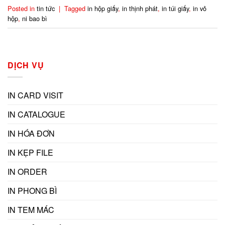
Posted in
tin tức
|
Tagged
in hộp giấy
,
in thịnh phát
,
in túi giấy
,
in vỏ
hộp
,
ni bao bì
DỊCH VỤ
IN CARD VISIT
IN CATALOGUE
IN HÓA ĐƠN
IN KẸP FILE
IN ORDER
IN PHONG BÌ
IN TEM MÁC