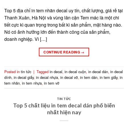
Top 5 địa chỉ in tem nhãn decal uy tín, chất lượng, giá rẻ tại
Thanh Xuân, Hà Nội và vùng lân cận Tem mác là một chi
tiết cực kì quan trọng trong bất kì sản phẩm, mặt hàng nào.
Nó có ảnh hưởng lớn đến thành công của sản phẩm,
doanh nghiệp. Vì […]
CONTINUE READING
→
Posted in
tin tức
|
Tagged
in decal
,
in decal cuộn
,
in decal dán
,
in decal
dính
,
in decal giấy
,
in decal nhựa
,
in decal vỡ
,
in tem dán
,
in tem giấy
,
in
tem nhãn
,
in tem nhựa
,
in tem vỡ
TIN TỨC
Top 5 chất liệu in tem decal dán phổ biến
nhất hiện nay