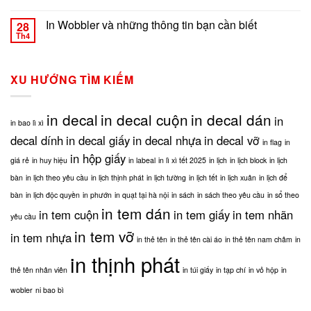
Hà
cầu,
In
gì?
Nội
in
decal
In Wobbler và những thông tin bạn cần biết
Tại
28
sổ
cuộn
Th4
sao
ở
Chức năng bình luận bị tắt
theo
–
nên
In
yêu
In
sử
Wobbler
cầu,
label
dụng
và
in
XU HƯỚNG TÌM KIẾM
phương
những
tạp
pháp
thông
chí,
in
tin
in
in decal
in decal cuộn
in decal dán
tem
in
bạn
in bao lì xì
thịnh
cuộn?
cần
phát
decal dính
in decal giấy
in decal nhựa
in decal vỡ
in flag
in
biết
in hộp giấy
giá rẻ
in huy hiệu
in labeal
in lì xì tết 2025
in lịch
in lịch block
in lịch
bàn
in lịch theo yêu cầu
in lịch thịnh phát
in lịch tường
in lịch tết
in lịch xuân
in lịch để
bàn
in lịch độc quyền
in phướn
in quạt tại hà nội
in sách
in sách theo yêu cầu
in sổ theo
in tem dán
in tem cuộn
in tem giấy
in tem nhãn
yêu cầu
in tem vỡ
in tem nhựa
in thẻ tên
in thẻ tên cài áo
in thẻ tên nam châm
in
in thịnh phát
thẻ tên nhân viên
in túi giấy
in tạp chí
in vỏ hộp
in
wobler
ni bao bì