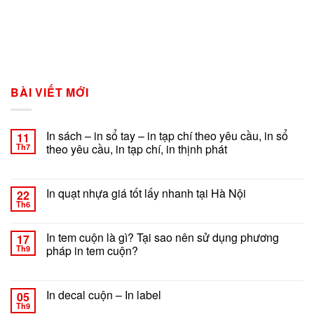
BÀI VIẾT MỚI
In sách – in sổ tay – in tạp chí theo yêu cầu, in sổ
11
Th7
theo yêu cầu, in tạp chí, in thịnh phát
ở
Chức năng bình luận bị tắt
In
sách
In quạt nhựa giá tốt lấy nhanh tại Hà Nội
22
–
Th6
ở
Chức năng bình luận bị tắt
in
In
sổ
quạt
In tem cuộn là gì? Tại sao nên sử dụng phương
tay
17
nhựa
Th9
pháp in tem cuộn?
–
giá
in
ở
Chức năng bình luận bị tắt
tốt
tạp
In
lấy
chí
tem
In decal cuộn – In label
nhanh
05
theo
cuộn
tại
Th9
yêu
ở
Chức năng bình luận bị tắt
là