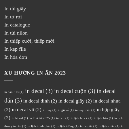
In túi giấy
In tờ rơi
In catalogue
In túi nilon
In thiệp cưới, thiệp mời
In kẹp file
In hóa đơn
XU HƯỚNG IN ẤN 2023
in decal
(3)
in decal cuộn
(3)
in decal
in bao lì xì
(1)
dán
(3)
in decal dính
(2)
in decal giấy
(2)
in decal nhựa
(2)
in decal vỡ
(2)
in hộp giấy
in flag
(1)
in giá rẻ
(1)
in huy hiệu
(1)
(2)
in labeal
(1)
in lì xì tết 2025
(1)
in lịch
(1)
in lịch block
(1)
in lịch bàn
(1)
in lịch
theo yêu cầu
(1)
in lịch thịnh phát
(1)
in lịch tường
(1)
in lịch tết
(1)
in lịch xuân
(1)
in