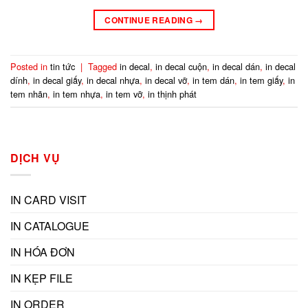
CONTINUE READING
→
Posted in
tin tức
|
Tagged
in decal
,
in decal cuộn
,
in decal dán
,
in decal
dính
,
in decal giấy
,
in decal nhựa
,
in decal vỡ
,
in tem dán
,
in tem giấy
,
in
tem nhãn
,
in tem nhựa
,
in tem vỡ
,
in thịnh phát
DỊCH VỤ
IN CARD VISIT
IN CATALOGUE
IN HÓA ĐƠN
IN KẸP FILE
IN ORDER