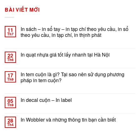
BÀI VIẾT MỚI
In sách – in sổ tay – in tạp chí theo yêu cầu, in sổ
11
Th7
theo yêu cầu, in tạp chí, in thịnh phát
ở
Chức năng bình luận bị tắt
In
sách
In quạt nhựa giá tốt lấy nhanh tại Hà Nội
22
–
Th6
ở
Chức năng bình luận bị tắt
in
In
sổ
quạt
In tem cuộn là gì? Tại sao nên sử dụng phương
tay
17
nhựa
Th9
pháp in tem cuộn?
–
giá
in
ở
Chức năng bình luận bị tắt
tốt
tạp
In
lấy
chí
tem
In decal cuộn – In label
nhanh
05
theo
cuộn
tại
Th9
yêu
ở
Chức năng bình luận bị tắt
là
Hà
cầu,
In
gì?
Nội
in
decal
In Wobbler và những thông tin bạn cần biết
Tại
28
sổ
cuộn
Th4
sao
ở
Chức năng bình luận bị tắt
theo
–
nên
In
yêu
In
sử
Wobbler
cầu,
label