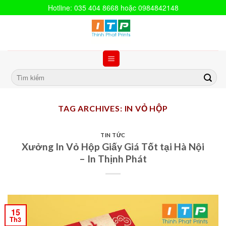
Hotline: 035 404 8668 hoặc 0984842148
TAG ARCHIVES:
IN VỎ HỘP
TIN TỨC
Xưởng In Vỏ Hộp Giấy Giá Tốt tại Hà Nội
– In Thịnh Phát
15
Th3