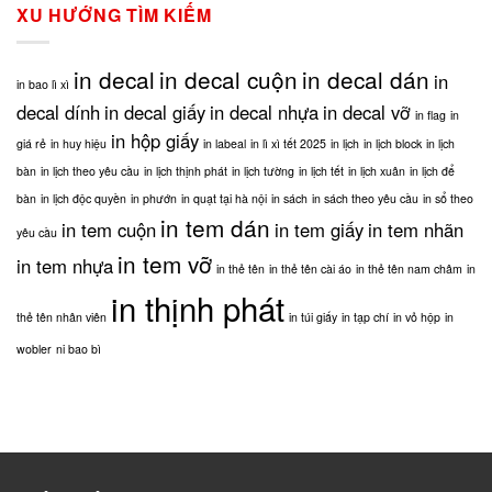
dụng
và
in
XU HƯỚNG TÌM KIẾM
phương
những
tạp
pháp
thông
chí,
in
tin
in
in decal
in decal cuộn
in decal dán
tem
in
bạn
in bao lì xì
thịnh
cuộn?
cần
phát
decal dính
in decal giấy
in decal nhựa
in decal vỡ
in flag
in
biết
in hộp giấy
giá rẻ
in huy hiệu
in labeal
in lì xì tết 2025
in lịch
in lịch block
in lịch
bàn
in lịch theo yêu cầu
in lịch thịnh phát
in lịch tường
in lịch tết
in lịch xuân
in lịch để
bàn
in lịch độc quyền
in phướn
in quạt tại hà nội
in sách
in sách theo yêu cầu
in sổ theo
in tem dán
in tem cuộn
in tem giấy
in tem nhãn
yêu cầu
in tem vỡ
in tem nhựa
in thẻ tên
in thẻ tên cài áo
in thẻ tên nam châm
in
in thịnh phát
thẻ tên nhân viên
in túi giấy
in tạp chí
in vỏ hộp
in
wobler
ni bao bì