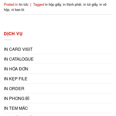
Posted in
tin tức
|
Tagged
in hộp giấy
,
in thịnh phát
,
in túi giấy
,
in vỏ
hộp
,
ni bao bì
DỊCH VỤ
IN CARD VISIT
IN CATALOGUE
IN HÓA ĐƠN
IN KẸP FILE
IN ORDER
IN PHONG BÌ
IN TEM MÁC