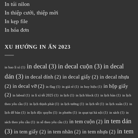
In túi nilon
In thiệp cưới, thiệp mời
In kẹp file
In hóa đơn
XU HƯỚNG IN ẤN 2023
in decal
(3)
in decal cuộn
(3)
in decal
in bao lì xì
(1)
dán
(3)
in decal dính
(2)
in decal giấy
(2)
in decal nhựa
(2)
in decal vỡ
(2)
in hộp giấy
in flag
(1)
in giá rẻ
(1)
in huy hiệu
(1)
(2)
in labeal
(1)
in lì xì tết 2025
(1)
in lịch
(1)
in lịch block
(1)
in lịch bàn
(1)
in lịch
theo yêu cầu
(1)
in lịch thịnh phát
(1)
in lịch tường
(1)
in lịch tết
(1)
in lịch xuân
(1)
in
lịch để bàn
(1)
in lịch độc quyền
(1)
in phướn
(1)
in quạt tại hà nội
(1)
in sách
(1)
in
in tem dán
in tem cuộn
(2)
sách theo yêu cầu
(1)
in sổ theo yêu cầu
(1)
(3)
in tem
in tem giấy
(2)
in tem nhãn
(2)
in tem nhựa
(2)