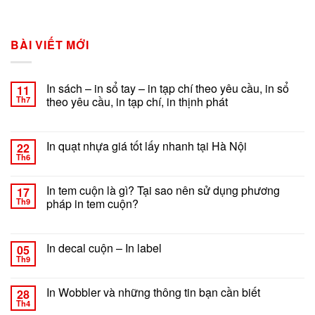
BÀI VIẾT MỚI
In sách – in sổ tay – in tạp chí theo yêu cầu, in sổ
11
Th7
theo yêu cầu, in tạp chí, in thịnh phát
ở
Chức năng bình luận bị tắt
In
sách
In quạt nhựa giá tốt lấy nhanh tại Hà Nội
22
–
Th6
ở
Chức năng bình luận bị tắt
in
In
sổ
quạt
In tem cuộn là gì? Tại sao nên sử dụng phương
tay
17
nhựa
Th9
pháp in tem cuộn?
–
giá
in
ở
Chức năng bình luận bị tắt
tốt
tạp
In
lấy
chí
tem
In decal cuộn – In label
nhanh
05
theo
cuộn
tại
Th9
yêu
ở
Chức năng bình luận bị tắt
là
Hà
cầu,
In
gì?
Nội
in
decal
In Wobbler và những thông tin bạn cần biết
Tại
28
sổ
cuộn
Th4
sao
ở
Chức năng bình luận bị tắt
theo
–
nên