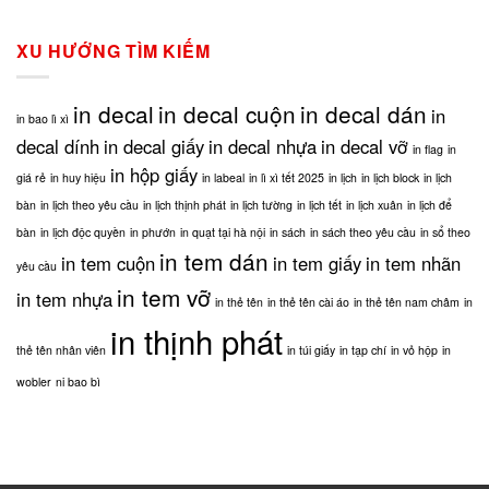
In
yêu
In
sử
Wobbler
cầu,
label
dụng
và
in
XU HƯỚNG TÌM KIẾM
phương
những
tạp
pháp
thông
chí,
in
tin
in
in decal
in decal cuộn
in decal dán
tem
in
bạn
in bao lì xì
thịnh
cuộn?
cần
phát
decal dính
in decal giấy
in decal nhựa
in decal vỡ
in flag
in
biết
in hộp giấy
giá rẻ
in huy hiệu
in labeal
in lì xì tết 2025
in lịch
in lịch block
in lịch
bàn
in lịch theo yêu cầu
in lịch thịnh phát
in lịch tường
in lịch tết
in lịch xuân
in lịch để
bàn
in lịch độc quyền
in phướn
in quạt tại hà nội
in sách
in sách theo yêu cầu
in sổ theo
in tem dán
in tem cuộn
in tem giấy
in tem nhãn
yêu cầu
in tem vỡ
in tem nhựa
in thẻ tên
in thẻ tên cài áo
in thẻ tên nam châm
in
in thịnh phát
thẻ tên nhân viên
in túi giấy
in tạp chí
in vỏ hộp
in
wobler
ni bao bì