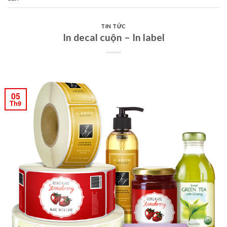
TIN TỨC
In decal cuộn – In label
05
Th9