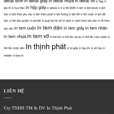
decal dính
in decal giấy
in decal nhựa
in decal vỡ
in flag
in
biết
in hộp giấy
giá rẻ
in huy hiệu
in labeal
in lì xì tết 2025
in lịch
in lịch block
in lịch
bàn
in lịch theo yêu cầu
in lịch thịnh phát
in lịch tường
in lịch tết
in lịch xuân
in lịch để
bàn
in lịch độc quyền
in phướn
in quạt tại hà nội
in sách
in sách theo yêu cầu
in sổ theo
in tem dán
in tem cuộn
in tem giấy
in tem nhãn
yêu cầu
in tem vỡ
in tem nhựa
in thẻ tên
in thẻ tên cài áo
in thẻ tên nam châm
in
in thịnh phát
thẻ tên nhân viên
in túi giấy
in tạp chí
in vỏ hộp
in
wobler
ni bao bì
LIÊN HỆ
Cty TNHH TM & DV
In Thịnh Phát