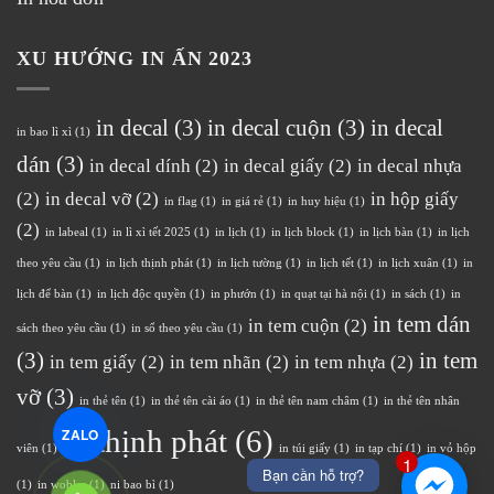
XU HƯỚNG IN ẤN 2023
in decal
(3)
in decal cuộn
(3)
in decal
in bao lì xì
(1)
dán
(3)
in decal dính
(2)
in decal giấy
(2)
in decal nhựa
(2)
in decal vỡ
(2)
in hộp giấy
in flag
(1)
in giá rẻ
(1)
in huy hiệu
(1)
(2)
in labeal
(1)
in lì xì tết 2025
(1)
in lịch
(1)
in lịch block
(1)
in lịch bàn
(1)
in lịch
theo yêu cầu
(1)
in lịch thịnh phát
(1)
in lịch tường
(1)
in lịch tết
(1)
in lịch xuân
(1)
in
lịch để bàn
(1)
in lịch độc quyền
(1)
in phướn
(1)
in quạt tại hà nội
(1)
in sách
(1)
in
in tem dán
in tem cuộn
(2)
sách theo yêu cầu
(1)
in sổ theo yêu cầu
(1)
(3)
in tem
in tem giấy
(2)
in tem nhãn
(2)
in tem nhựa
(2)
vỡ
(3)
in thẻ tên
(1)
in thẻ tên cài áo
(1)
in thẻ tên nam châm
(1)
in thẻ tên nhân
in thịnh phát
(6)
ZALO
viên
(1)
in túi giấy
(1)
in tạp chí
(1)
in vỏ hộp
1
Bạn cần hỗ trợ?
(1)
in wobler
(1)
ni bao bì
(1)