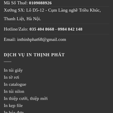
Mã Số Thuế:
0109088926
Xưởng SX: Lô D5-12 - Cụm Làng nghề Triều Khúc,
Thanh Liệt, Hà Nội
.
Hotline/Zalo:
-
035 404 8668
0984 842 148
Email: inthinhphat68@gmail.com
DỊCH VỤ IN THỊNH PHÁT
In túi giấy
In tờ rơi
In catalogue
In túi nilon
In thiệp cưới, thiệp mời
In kẹp file
In hóa đơn