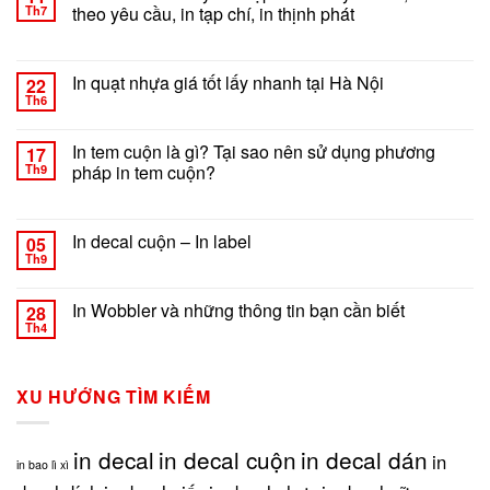
Th7
theo yêu cầu, in tạp chí, in thịnh phát
ở
Chức năng bình luận bị tắt
In
sách
In quạt nhựa giá tốt lấy nhanh tại Hà Nội
22
–
Th6
ở
Chức năng bình luận bị tắt
in
In
sổ
quạt
In tem cuộn là gì? Tại sao nên sử dụng phương
tay
17
nhựa
Th9
pháp in tem cuộn?
–
giá
in
ở
Chức năng bình luận bị tắt
tốt
tạp
In
lấy
chí
tem
In decal cuộn – In label
nhanh
05
theo
cuộn
tại
Th9
yêu
ở
Chức năng bình luận bị tắt
là
Hà
cầu,
In
gì?
Nội
in
decal
In Wobbler và những thông tin bạn cần biết
Tại
28
sổ
cuộn
Th4
sao
ở
Chức năng bình luận bị tắt
theo
–
nên
In
yêu
In
sử
Wobbler
cầu,
label
dụng
và
in
XU HƯỚNG TÌM KIẾM
phương
những
tạp
pháp
thông
chí,
in
tin
in
in decal
in decal cuộn
in decal dán
tem
in
bạn
in bao lì xì
thịnh
cuộn?
cần
phát