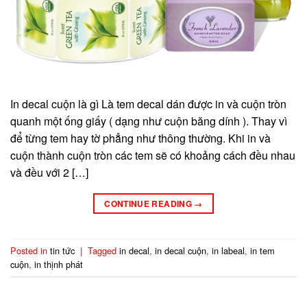
In decal cuộn là gì Là tem decal dán được in và cuộn tròn
quanh một ống giấy ( dạng như cuộn băng dính ). Thay vì
để từng tem hay tờ phẳng như thông thường. Khi in và
cuộn thành cuộn tròn các tem sẽ có khoảng cách đều nhau
và đều với 2 […]
CONTINUE READING
→
Posted in
tin tức
|
Tagged
in decal
,
in decal cuộn
,
in labeal
,
in tem
cuộn
,
in thịnh phát